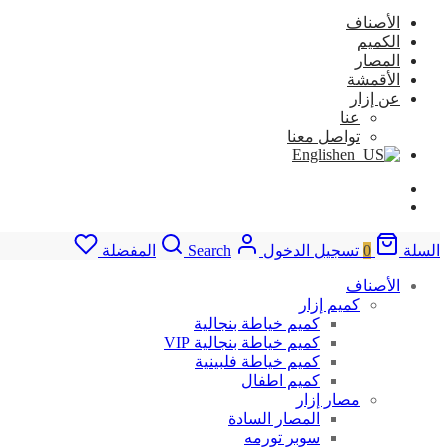
الأصناف
الكميم
المصار
الأقمشة
عن إزار
عنا
تواصل معنا
English
السلة
0
تسجيل الدخول
Search
المفضلة
الأصناف
كميم إزار
كميم خياطة بنجالية
كميم خياطة بنجالية VIP
كميم خياطة فلبينية
كميم اطفال
مصار إزار
المصار السادة
سوبر تورمه