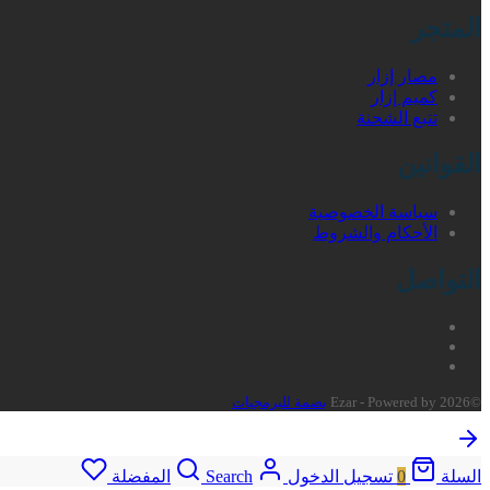
المتجر
مصار إزار
كميم إزار
تتبع الشحنة
القوانين
سياسة الخصوصية
الأحكام والشروط
التواصل
©2026 Ezar - Powered by
بصمة للبرمجيات
السلة
0
تسجيل الدخول
Search
المفضلة