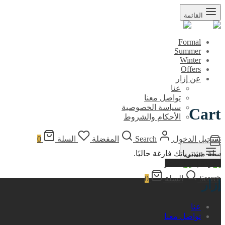
القائمة
Formal
Summer
Winter
Offers
عن إزار
عنا
تواصل معنا
سياسة الخصوصية
Cart
الأحكام والشروط
تسجيل الدخول
Search
المفضلة
السلة
0
سلة مشترياتك فارغة حاليًا.
القائمة
العودة إلى المتجر
Search
السلة
0
إزار
عنا
تواصل معنا