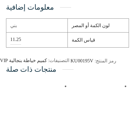
معلومات إضافية
لون الكمة أو المصر
بني
11.25
قياس الكمة
رمز المنتج:
KU00195V
التصنيفات:
كميم خياطة بنجالية VIP
منتجات ذات صلة
اضف إلى المفضلة
اضف إلى المفضلة
إضافة الى
إضافة الى
السلة
السلة