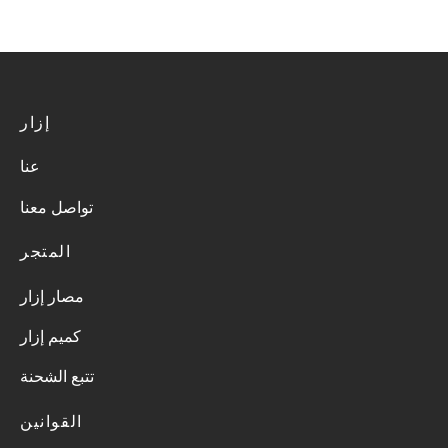
ر.ع.
21.60
ر.ع.
27.00
ر.ع.
21.60
ر.ع.
27.00
إضافة الى
إضافة الى
السلة
السلة
إزار
عنا
تواصل معنا
المتجر
مصار إزار
كميم إزار
تتبع الشحنة
القوانين