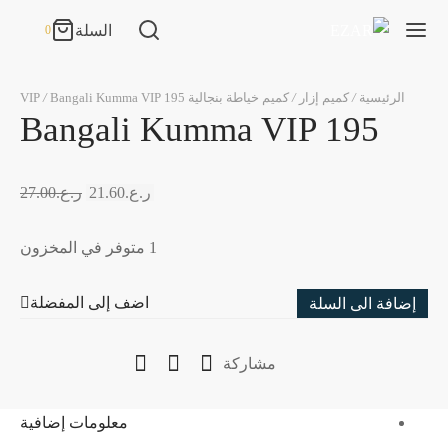
السلة
0
0
السلة
الرئيسية
/
كميم إزار
/
كميم خياطة بنجالية VIP
Bangali Kumma VIP 195
/
تحميل...
Bangali Kumma VIP 195
لا توجد منتجات في سلة المشتريات.
ر.ع.
21.60
ر.ع.
27.00
استمر فالتصفح
1 متوفر في المخزون
اضف إلى المفضلة
إضافة الى السلة
مشاركة
معلومات إضافية