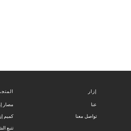
إزار
المتجر
عنا
مصار إز
تواصل معنا
كميم إز
تتبع ال